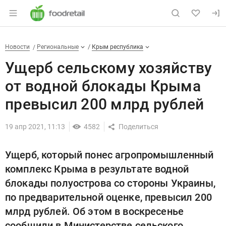
Раздел навигации по сайту foodretail.r
Ущерб сельскому хозяйству о
Новости
Разделы
Новости
Региональные
Крым республика
Ущерб сельскому хозяйству
от водной блокады Крыма
превысил 200 млрд рублей
19 апр 2021, 11:13
4582
Ущерб, который понес агропромышленный
комплекс Крыма в результате водной
блокады полуострова со стороны Украины,
по предварительной оценке, превысил 200
млрд рублей. Об этом в воскресенье
сообщили в Министерстве сельского