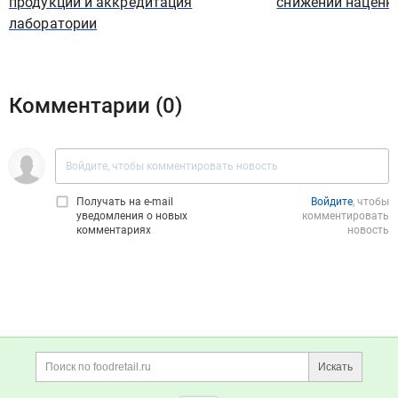
продукции и аккредитация
снижении наценк
лаборатории
Комментарии (
0
)
Получать на e‑mail
Войдите
, чтобы
уведомления о новых
комментировать
комментариях
новость
Дополнительная информация
Поиск по сайту и ссы
Искать